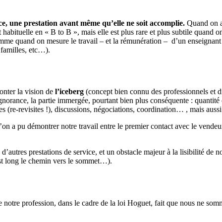
rvice, une prestation avant même qu’elle ne soit accomplie.
Quand on ac
t habituelle en « B to B », mais elle est plus rare et plus subtile quand 
mme quand on mesure le travail – et la rémunération – d’un enseignant à
 familles, etc…).
onter la vision de
l’iceberg
(concept bien connu des professionnels et di
norance, la partie immergée, pourtant bien plus conséquente : quantité 
tes (re-revisites !), discussions, négociations, coordination… , mais auss
n a pu démontrer notre travail entre le premier contact avec le vendeur
 d’autres prestations de service, et un obstacle majeur à la lisibilité d
 est long le chemin vers le sommet…).
de notre profession, dans le cadre de la loi Hoguet, fait que nous ne som