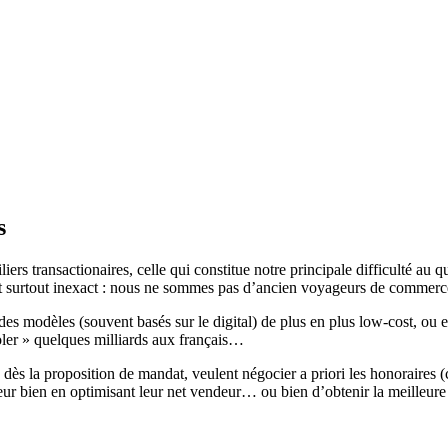
s
ers transactionaires, celle qui constitue notre principale difficulté au q
t surtout inexact : nous ne sommes pas d’ancien voyageurs de commerce, 
) des modèles (souvent basés sur le digital) de plus en plus low-cost, 
voler » quelques milliards aux français…
ès la proposition de mandat, veulent négocier a priori les honoraires (
eur bien en optimisant leur net vendeur… ou bien d’obtenir la meilleure 
!