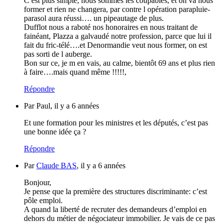
C est plus simple, nous sommes les coupables, et on va nous
former et rien ne changera, par contre l opération parapluie-
parasol aura réussi…. un pipeautage de plus.
Dufflot nous a raboté nos honoraires en nous traitant de
fainéant, Plazza a galvaudé notre profession, parce que lui il
fait du fric-télé….et Denormandie veut nous former, on est
pas sorti de l auberge.
Bon sur ce, je m en vais, au calme, bientôt 69 ans et plus rien
à faire….mais quand même !!!!!,
Répondre
Par Paul, il y a 6 années
Et une formation pour les ministres et les députés, c’est pas
une bonne idée ça ?
Répondre
Par
Claude BAS
, il y a 6 années
Bonjour,
Je pense que la première des structures discriminante: c’est
pôle emploi.
A quand la liberté de recruter des demandeurs d’emploi en
dehors du métier de négociateur immobilier. Je vais de ce pas