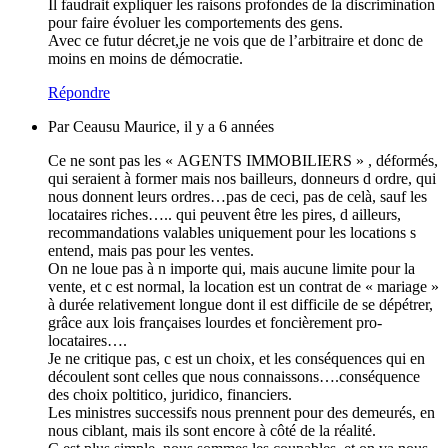
Il faudrait expliquer les raisons profondes de la discrimination
pour faire évoluer les comportements des gens.
Avec ce futur décret,je ne vois que de l’arbitraire et donc de
moins en moins de démocratie.
Répondre
Par Ceausu Maurice, il y a 6 années
Ce ne sont pas les « AGENTS IMMOBILIERS » , déformés,
qui seraient à former mais nos bailleurs, donneurs d ordre, qui
nous donnent leurs ordres…pas de ceci, pas de celà, sauf les
locataires riches….. qui peuvent être les pires, d ailleurs,
recommandations valables uniquement pour les locations s
entend, mais pas pour les ventes.
On ne loue pas à n importe qui, mais aucune limite pour la
vente, et c est normal, la location est un contrat de « mariage »
à durée relativement longue dont il est difficile de se dépétrer,
grâce aux lois françaises lourdes et foncièrement pro-
locataires….
Je ne critique pas, c est un choix, et les conséquences qui en
découlent sont celles que nous connaissons….conséquence
des choix poltitico, juridico, financiers.
Les ministres successifs nous prennent pour des demeurés, en
nous ciblant, mais ils sont encore à côté de la réalité.