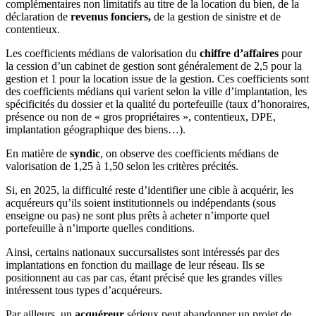
complémentaires non limitatifs au titre de la location du bien, de la
déclaration de
revenus fonciers,
de la gestion de sinistre et de
contentieux.
Les coefficients médians de valorisation du
chiffre d’affaires
pour
la cession d’un cabinet de gestion sont généralement de 2,5 pour la
gestion et 1 pour la location issue de la gestion. Ces coefficients sont
des coefficients médians qui varient selon la ville d’implantation, les
spécificités du dossier et la qualité du portefeuille (taux d’honoraires,
présence ou non de « gros propriétaires », contentieux, DPE,
implantation géographique des biens…).
En matière de
syndic
, on observe des coefficients médians de
valorisation de 1,25 à 1,50 selon les critères précités.
Si, en 2025, la difficulté reste d’identifier une cible à acquérir, les
acquéreurs qu’ils soient institutionnels ou indépendants (sous
enseigne ou pas) ne sont plus prêts à acheter n’importe quel
portefeuille à n’importe quelles conditions.
Ainsi, certains nationaux succursalistes sont intéressés par des
implantations en fonction du maillage de leur réseau. Ils se
positionnent au cas par cas, étant précisé que les grandes villes
intéressent tous types d’acquéreurs.
Par ailleurs, un
acquéreur
sérieux peut abandonner un projet de