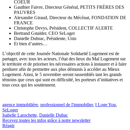
COEUR
Gauthier Faivre, Directeur Général, PETITS FRÈRES DES
PAUVRES
Alexandre Giraud, Directeur du Mécénat, FONDATION DE
FRANCE
Christophe Devys, Président, COLLECTIF ALERTE
Bertrand Gstalder, CEO SeLoger
Danielle Dubrac, Présidente, Unis
Et bien d’autres…
L’objectif de cette Journée Nationale Solidarité Logement est de
partager, avec tous les acteurs, l’état des lieux du Mal Logement sur
le territoire et de prioriser les nécessaires actions à instaurer et à faire
perdurer afin de permettre aux plus démunis à accéder au Mieux
Logement. Ainsi, le 5 novembre seront rassemblés tant les grands
témoins que ceux qui sont en difficulté, les porteurs d’initiatives et
tous ceux qui les soutiennent.
agence immobilière
,
professionnel de l'immobilier
,
I Loge You
,
SeLoger
Isabelle Larochette
,
Danielle Dubac
Recevez toutes les infos grâce à notre newsletter
Réagir