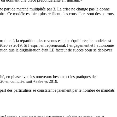
s, en donnant une place prépondérante à l’humain.»
e part de marché multipliée par 3. La crise ne change pas la donne
ire. Ce modèle est bien plus résilient : les conseillers sont des patrons
oductif, la répartition des revenus est plus équilibrée, le modèle est
 2020 vs 2019. Si l’esprit entrepreneurial, l’engagement et l’autonomie
ation que la digitalisation était LE facteur de succès pour se déployer
hé, en phase avec les nouveaux besoins et les pratiques des
 2020 en cumulée, soit +38% vs 2019.
art des particuliers se constatent également par le nombre de mandats