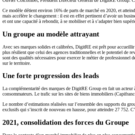
Olivier Colcombet, Président Directeur Général de DigitRE Group. Ces
Ce modèle détient environ 16% de parts de marché en 2020, et atteind
mais accélère le changement : il est en effet pertinent d’avoir un busin
et ont une capacité à rebondir, à se mobiliser et à s’adapter bien supéri
Un groupe au modèle attrayant
Avec ses marques solides et calibrées, DigitRE est prêt pour accueillir 
plus résilient que celui des agences traditionnelles et le potentiel d
sont des qualités nécessaires pour exercer le métier de professionnel de
sur le territoire.
Une forte progression des leads
La complémentarité des marques de DigitRE Group en fait un acteur à 3
consommateurs. Le trafic sur les sites de biens immobiliers (Capifran
Le nombre d’estimations réalisées sur l’ensemble des supports du gro
exclusifs qui s’inscrit de nouveau en hausse, pour atteindre 27 752. C
2021, consolidation des forces du Groupe