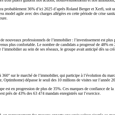
 trois piliers guident nos actions, nosinvestissements et nos ambition
ra probablement 36% d’ici 2025 d’après Roland Berger et Xerfi, soit un
ess model agile avec des charges allégées en cette période de crise sanita
eure.
de nouveaux professionnels de l’immobilier : l’investissement est plus pr
e revenus plus confortable. Le nombre de candidats a progressé de 48% en
 l’immobilier au sein de ses réseaux, le groupe avait anticipé dès sa cré
60° sur le marché de l’immobilier, qui participe à l’évolution du marc
ce, Optimhome) dépasse le seuil des 10 millions de visites sur l’année
upe est en progression de plus de 35%. Ces marques de confiance de la p
’est près de 43% des 63 474 mandats enregistrés sur l’exercice.