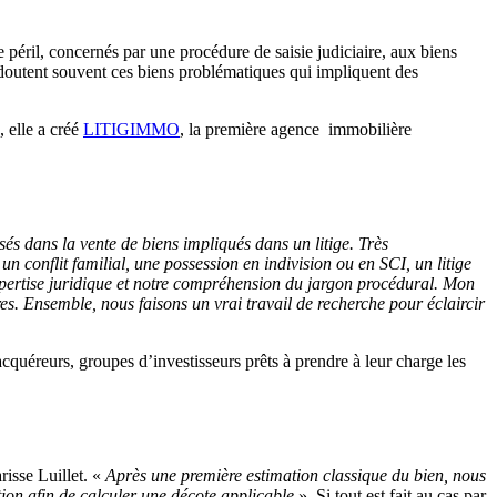
 péril, concernés par une procédure de saisie judiciaire, aux biens
redoutent souvent ces biens problématiques qui impliquent des
, elle a créé
LITIGIMMO
, la première agence immobilière
és dans la vente de biens impliqués dans un litige. Très
 conflit familial, une possession en indivision ou en SCI, un litige
pertise juridique et notre compréhension du jargon procédural. Mon
s. Ensemble, nous faisons un vrai travail de recherche pour éclaircir
acquéreurs, groupes d’investisseurs prêts à prendre à leur charge les
isse Luillet. «
Après une première estimation classique du bien, nous
ation afin de calculer une décote applicable
». Si tout est fait au cas par