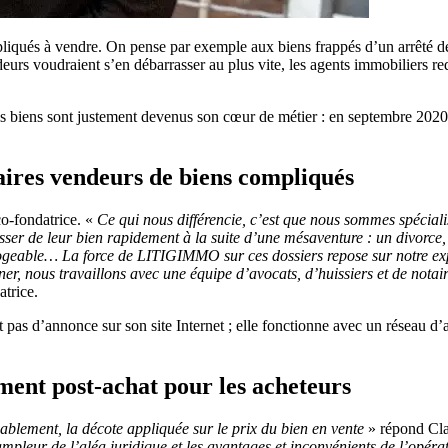
mpliqués à vendre. On pense par exemple aux biens frappés d’un arrêté de
ndeurs voudraient s’en débarrasser au plus vite, les agents immobiliers 
 ces biens sont justement devenus son cœur de métier : en septembre 2020
aires vendeurs de biens compliqués
co-fondatrice. «
Ce qui nous différencie, c’est que nous sommes spécialis
er de leur bien rapidement à la suite d’une mésaventure : un divorce, un
élogeable… La force de LITIGIMMO sur ces dossiers repose sur notre ex
, nous travaillons avec une équipe d’avocats, d’huissiers et de notaire
atrice.
t pas d’annonce sur son site Internet ; elle fonctionne avec un réseau d’
ent post-achat pour les acheteurs
ablement, la décote appliquée sur le prix du bien en vente
» répond Clar
’ampleur de l’aléa juridique et les avantages et inconvénients de l’opér