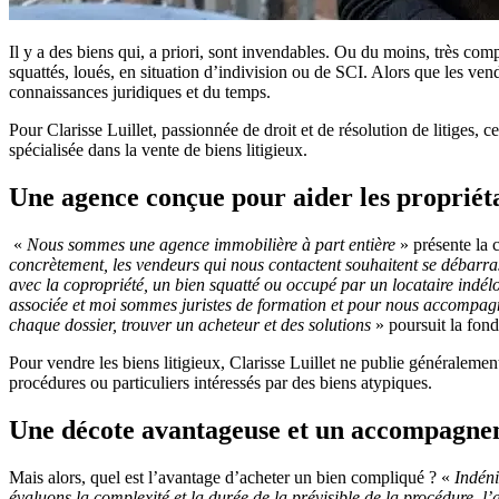
Il y a des biens qui, a priori, sont invendables. Ou du moins, très co
squattés, loués, en situation d’indivision ou de SCI. Alors que les ve
connaissances juridiques et du temps.
Pour Clarisse Luillet, passionnée de droit et de résolution de litiges,
spécialisée dans la vente de biens litigieux.
Une agence conçue pour aider les propriét
«
Nous sommes une agence immobilière à part entière
» présente la 
concrètement, les vendeurs qui nous contactent souhaitent se débarrass
avec la copropriété, un bien squatté ou occupé par un locataire ind
associée et moi sommes juristes de formation et pour nous accompagner
chaque dossier, trouver un acheteur et des solutions
» poursuit la fond
Pour vendre les biens litigieux, Clarisse Luillet ne publie généralemen
procédures ou particuliers intéressés par des biens atypiques.
Une décote avantageuse et un accompagnem
Mais alors, quel est l’avantage d’acheter un bien compliqué ? «
Indéni
évaluons la complexité et la durée de la prévisible de la procédure, l