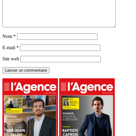
Nom
*
E-mail
*
Site web