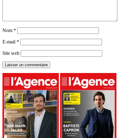
Nom
*
E-mail
*
Site web