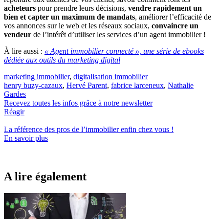
acheteurs
pour prendre leurs décisions,
vendre rapidement un
bien et capter un maximum de mandats
, améliorer l’efficacité de
vos annonces sur le web et les réseaux sociaux,
convaincre un
vendeur
de l’intérêt d’utiliser les services d’un agent immobilier !
À lire aussi :
« Agent immobilier connecté », une série de ebooks
dédiée aux outils du marketing digital
marketing immobilier
,
digitalisation immobilier
henry buzy-cazaux
,
Hervé Parent
,
fabrice larceneux
,
Nathalie
Gardes
Recevez toutes les infos grâce à notre newsletter
Réagir
La référence
des pros de l’immobilier
enfin chez vous !
En savoir plus
A lire également