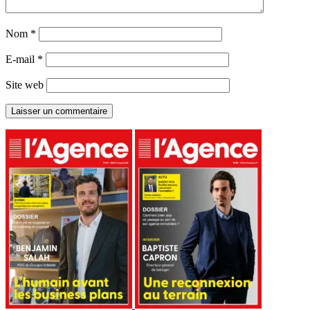
Nom
*
E-mail
*
Site web