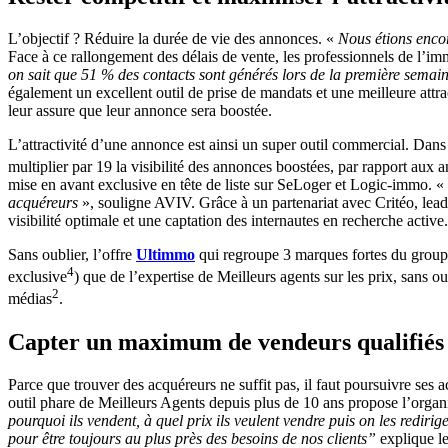
L’objectif ? Réduire la durée de vie des annonces. «
Nous étions encor
Face à ce rallongement des délais de vente, les professionnels de l’imm
on sait que 51 % des contacts sont générés lors de la première semaine
également un excellent outil de prise de mandats et une meilleure attra
leur assure que leur annonce sera boostée.
L’attractivité d’une annonce est ainsi un super outil commercial. Dan
multiplier par 19 la visibilité des annonces boostées, par rapport aux
mise en avant exclusive en tête de liste sur SeLoger et Logic-immo. «
acquéreurs
», souligne AVIV. Grâce à un partenariat avec Critéo, leade
visibilité optimale et une captation des internautes en recherche active.
Sans oublier, l’offre
Ultimmo
qui regroupe 3 marques fortes du groupe
4
exclusive
) que de l’expertise de Meilleurs agents sur les prix, sans 
2
médias
.
Capter un maximum de vendeurs qualifiés
Parce que trouver des acquéreurs ne suffit pas, il faut poursuivre ses 
outil phare de Meilleurs Agents depuis plus de 10 ans propose l’organi
pourquoi ils vendent, à quel prix ils veulent vendre puis on les redirig
pour être toujours au plus près des besoins de nos clients”
explique l