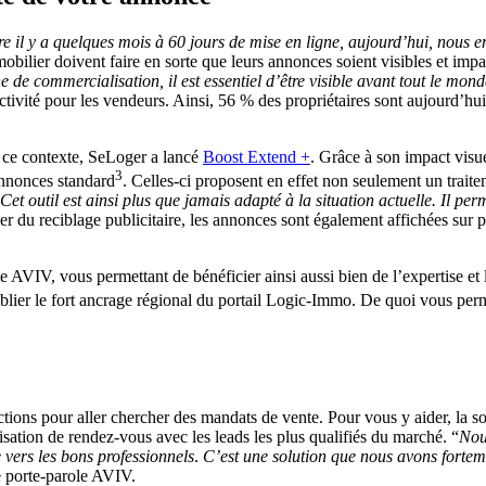
e il y a quelques mois à 60 jours de mise en ligne, aujourd’hui, nous
obilier doivent faire en sorte que leurs annonces soient visibles et impa
 de commercialisation, il est essentiel d’être visible avant tout le mond
ctivité pour les vendeurs. Ainsi, 56 % des propriétaires sont aujourd’hu
s ce contexte, SeLoger a lancé
Boost Extend +
. Grâce à son impact visue
3
 annonces standard
. Celles-ci proposent en effet non seulement un trai
Cet outil est ainsi plus que jamais adapté à la situation actuelle. Il per
r du reciblage publicitaire, les annonces sont également affichées sur p
 AVIV, vous permettant de bénéficier ainsi aussi bien de l’expertise e
oublier le fort ancrage régional du portail Logic-Immo. De quoi vous perm
actions pour aller chercher des mandats de vente. Pour vous y aider, la s
sation de rendez-vous avec les leads les plus qualifiés du marché. “
Nous
e vers les bons professionnels
.
C’est une solution que nous avons fortem
e porte-parole AVIV.