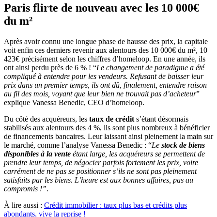
Paris flirte de nouveau avec les 10 000€
du m²
Après avoir connu une longue phase de hausse des prix, la capitale
voit enfin ces derniers revenir aux alentours des 10 000€ du m², 10
423€ précisément selon les chiffres d’homeloop. En une année, ils
ont ainsi perdu près de 6 % ! “
Le changement de paradigme a été
compliqué à entendre pour les vendeurs. Refusant de baisser leur
prix dans un premier temps, ils ont dû, finalement, entendre raison
au fil des mois, voyant que leur bien ne trouvait pas d’acheteur
”
explique Vanessa Benedic, CEO d’homeloop.
Du côté des acquéreurs, les
taux de crédit
s’étant désormais
stabilisés aux alentours des 4 %, ils sont plus nombreux à bénéficier
de financements bancaires. Leur laissant ainsi pleinement la main sur
le marché, comme l’analyse Vanessa Benedic : “
Le
stock de biens
disponibles à la vente
étant large, les acquéreurs se permettent de
prendre leur temps, de négocier parfois fortement les prix, voire
carrément de ne pas se positionner s’ils ne sont pas pleinement
satisfaits par les biens. L’heure est aux bonnes affaires, pas au
compromis !”
.
À lire aussi :
Crédit immobilier : taux plus bas et crédits plus
abondants, vive la reprise !