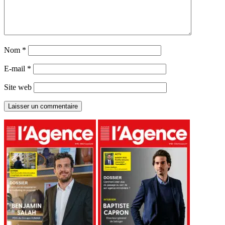
Nom
*
E-mail
*
Site web