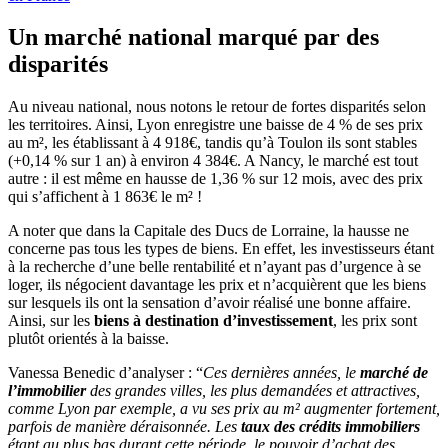
Un marché national marqué par des
disparités
Au niveau national, nous notons le retour de fortes disparités selon
les territoires. Ainsi, Lyon enregistre une baisse de 4 % de ses prix
au m², les établissant à 4 918€, tandis qu’à Toulon ils sont stables
(+0,14 % sur 1 an) à environ 4 384€. A Nancy, le marché est tout
autre : il est même en hausse de 1,36 % sur 12 mois, avec des prix
qui s’affichent à 1 863€ le m² !
A noter que dans la Capitale des Ducs de Lorraine, la hausse ne
concerne pas tous les types de biens. En effet, les investisseurs étant
à la recherche d’une belle rentabilité et n’ayant pas d’urgence à se
loger, ils négocient davantage les prix et n’acquièrent que les biens
sur lesquels ils ont la sensation d’avoir réalisé une bonne affaire.
Ainsi, sur les
biens à destination d’investissement
, les prix sont
plutôt orientés à la baisse.
Vanessa Benedic d’analyser : “
Ces dernières années, le
marché de
l’immobilier
des grandes villes, les plus demandées et attractives,
comme Lyon par exemple, a vu ses prix au m² augmenter fortement,
parfois de manière déraisonnée. Les
taux des crédits immobiliers
étant au plus bas durant cette période, le pouvoir d’achat des