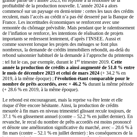
grande partie de l’année 2023, en réponse à la remontée de la
profitabilité de la production nouvelle. L’année 2024 a alors
commencé sur un paysage en demi-teinte : certes les taux des crédits
reculent, mais l’accès au crédit n’a pas été desserré par la Banque de
France. Les incertitudes économiques se renforcent avec une
remontée du chômage prévisible. Mais pendant que le ralentissement
de l’inflation se renforce, les intentions de réalisation de projets
importants se redressent lentement, d’après l’INSEE. Aussi et
comme souvent lorsque les projets des ménages se font plus
nombreux, la demande de crédits immobiliers rebondit, au-delà du
rebond saisonnier habituel de la demande à l’approche du printemps
er
: tel fut le cas, par exemple, durant le 1
trimestre 2019.
Cette
année la production de crédits a ainsi augmenté de 51.8 % entre
le mois de décembre 2023 et celui de mars 2024
(+ 34.2 % en
2019, à la même époque) ;
l’évolution étant comparable pour le
nombre de prêts accordés, avec + 46.2 %
durant la même période
(+ 28.6 % en 2019, à la même époque).
Le rebond est encourageant, mais la reprise va être lente et elle
risque d’être encore hésitante. Ainsi, la production de crédits
mesurée à fin mars en niveau trimestriel glissant recule toujours, de
37.1 % en glissement annuel (contre – 52.2 % en juillet dernier). En
revanche, le recul du nombre de prêts accordés est moins prononcé
et dénote une amélioration significative du marché, avec – 20.6 % à
fin mars (contre – 52.1 % en juillet dernier) : les conséquences de la