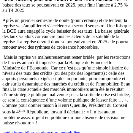
baisse des taux se poursuivrait en 2025, pour finir l’année à 2.75 %
au T4-2025.
Après un premier semestre de doute (pour certains) et de lenteur, la
reprise va s’amplifier et s’accélérer au second semestre. Une fois que
la BCE aura engagé le cycle baissier de ses taux. La baisse générale
des taux va alors convaincre tous les acteurs de la solidité de la
reprise. La reprise devrait donc se poursuivre et en 2025 elle pourra
renouer avec des rythmes de croissance honorables.
Mais la reprise va malheureusement rester bridée, par les restrictions
de l’accès au crédit imposées par la Banque de France et le
Ministère de l’Economie. Car ce n’est pas qu’une simple histoire de
niveau des taux des crédits (ou des prix des logements) : celle des
apports personnels exigés est plus importante, pour comprendre et
agir sur la dynamique des marchés du crédit et de l’immobilier. Et au
final, la crise actuelle des marchés immobiliers aura été le résultat
d’une stratégie publique mal venue ; et si la sortie de crise est bridée,
ce sera la conséquence d’une volonté publique de laisser faire … ».
Comme pour donner raison à Henri Queuille, Président du Conseil
ème
sous la 4
République, lorsqu’il déclarait : « Il n’est aucun
problème assez urgent en politique qu’une absence de décision ne
puisse résoudre » !
crédit immobilier
,
conjoncture immobilier