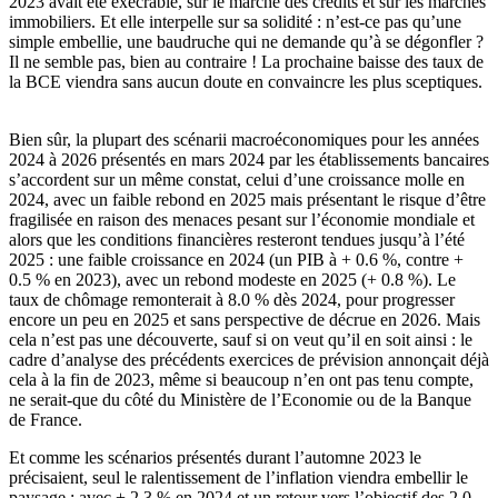
2023 avait été exécrable, sur le marché des crédits et sur les marchés
immobiliers. Et elle interpelle sur sa solidité : n’est-ce pas qu’une
simple embellie, une baudruche qui ne demande qu’à se dégonfler ?
Il ne semble pas, bien au contraire ! La prochaine baisse des taux de
la BCE viendra sans aucun doute en convaincre les plus sceptiques.
Bien sûr, la plupart des scénarii macroéconomiques pour les années
2024 à 2026 présentés en mars 2024 par les établissements bancaires
s’accordent sur un même constat, celui d’une croissance molle en
2024, avec un faible rebond en 2025 mais présentant le risque d’être
fragilisée en raison des menaces pesant sur l’économie mondiale et
alors que les conditions financières resteront tendues jusqu’à l’été
2025 : une faible croissance en 2024 (un PIB à + 0.6 %, contre +
0.5 % en 2023), avec un rebond modeste en 2025 (+ 0.8 %). Le
taux de chômage remonterait à 8.0 % dès 2024, pour progresser
encore un peu en 2025 et sans perspective de décrue en 2026. Mais
cela n’est pas une découverte, sauf si on veut qu’il en soit ainsi : le
cadre d’analyse des précédents exercices de prévision annonçait déjà
cela à la fin de 2023, même si beaucoup n’en ont pas tenu compte,
ne serait-que du côté du Ministère de l’Economie ou de la Banque
de France.
Et comme les scénarios présentés durant l’automne 2023 le
précisaient, seul le ralentissement de l’inflation viendra embellir le
paysage : avec + 2.3 % en 2024 et un retour vers l’objectif des 2.0