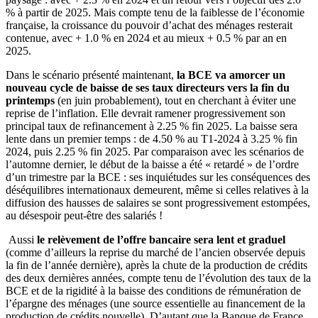
% à partir de 2025. Mais compte tenu de la faiblesse de l’économie
française, la croissance du pouvoir d’achat des ménages resterait
contenue, avec + 1.0 % en 2024 et au mieux + 0.5 % par an en
2025.
Dans le scénario présenté maintenant,
la BCE va amorcer un
nouveau cycle de baisse de ses taux directeurs vers la fin du
printemps
(en juin probablement), tout en cherchant à éviter une
reprise de l’inflation. Elle devrait ramener progressivement son
principal taux de refinancement à 2.25 % fin 2025. La baisse sera
lente dans un premier temps : de 4.50 % au T1-2024 à 3.25 % fin
2024, puis 2.25 % fin 2025. Par comparaison avec les scénarios de
l’automne dernier, le début de la baisse a été « retardé » de l’ordre
d’un trimestre par la BCE : ses inquiétudes sur les conséquences des
déséquilibres internationaux demeurent, même si celles relatives à la
diffusion des hausses de salaires se sont progressivement estompées,
au désespoir peut-être des salariés !
Aussi
le relèvement de l’offre bancaire sera lent et graduel
(comme d’ailleurs la reprise du marché de l’ancien observée depuis
la fin de l’année dernière), après la chute de la production de crédits
des deux dernières années, compte tenu de l’évolution des taux de la
BCE et de la rigidité à la baisse des conditions de rémunération de
l’épargne des ménages (une source essentielle au financement de la
production de crédits nouvelle). D’autant que la Banque de France