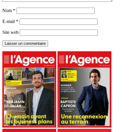
Nom
*
E-mail
*
Site web