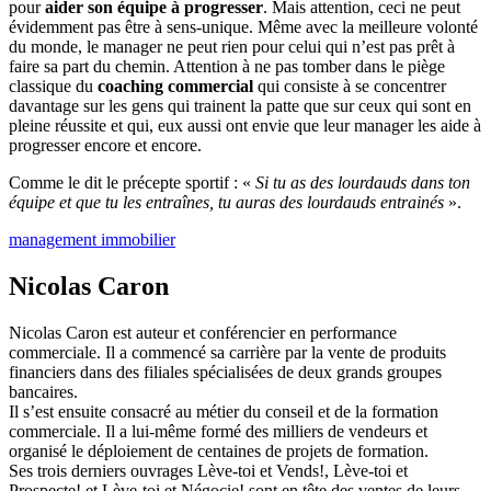
pour
aider son équipe à progresser
. Mais attention, ceci ne peut
évidemment pas être à sens-unique. Même avec la meilleure volonté
du monde, le manager ne peut rien pour celui qui n’est pas prêt à
faire sa part du chemin. Attention à ne pas tomber dans le piège
classique du
coaching commercial
qui consiste à se concentrer
davantage sur les gens qui trainent la patte que sur ceux qui sont en
pleine réussite et qui, eux aussi ont envie que leur manager les aide à
progresser encore et encore.
Comme le dit le précepte sportif : «
Si tu as des lourdauds dans ton
équipe et que tu les entraînes, tu auras des lourdauds
entrainés
».
management immobilier
Nicolas Caron
Nicolas Caron est auteur et conférencier en performance
commerciale. Il a commencé sa carrière par la vente de produits
financiers dans des filiales spécialisées de deux grands groupes
bancaires.
Il s’est ensuite consacré au métier du conseil et de la formation
commerciale. Il a lui-même formé des milliers de vendeurs et
organisé le déploiement de centaines de projets de formation.
Ses trois derniers ouvrages Lève-toi et Vends!, Lève-toi et
Prospecte! et Lève-toi et Négocie! sont en tête des ventes de leurs