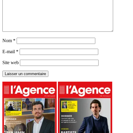
Nom
*
E-mail
*
Site web