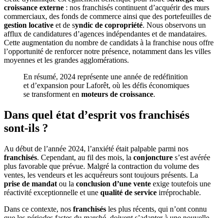
croissance externe
: nos franchisés continuent d’acquérir des murs
commerciaux, des fonds de commerce ainsi que des portefeuilles de
gestion locative
et de s
yndic de copropriété
. Nous observons un
afflux de candidatures d’agences indépendantes et de mandataires.
Cette augmentation du nombre de candidats à la franchise nous offre
l’opportunité de renforcer notre présence, notamment dans les villes
moyennes et les grandes agglomérations.
En résumé, 2024 représente une année de redéfinition
et d’expansion pour Laforêt, où les défis économiques
se transforment en
moteurs de croissance
.
Dans quel état d’esprit vos franchisés
sont-ils ?
Au début de l’année 2024, l’anxiété était palpable parmi nos
franchisés
. Cependant, au fil des mois, la
conjoncture
s’est avérée
plus favorable que prévue. Malgré la contraction du volume des
ventes, les vendeurs et les acquéreurs sont toujours présents. La
prise de mandat
ou la
conclusion d’une vente
exige toutefois une
réactivité exceptionnelle et une
qualité de service
irréprochable.
Dans ce contexte, nos
franchisés
les plus récents, qui n’ont connu
que les périodes fastes du marché, doivent s’adapter à une nouvelle