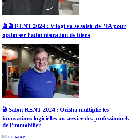
🎬 🎬 RENT 2024 : Vilogi va se saisir de l’IA pour
optimiser l’administration de biens
🎬 Salon RENT 2024 : Orisha multiplie les
innovations logicielles au service des professionnels
de l’immobilier