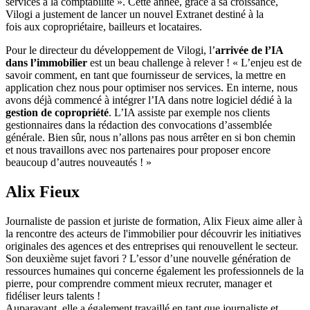
services
à
la
comptabilité ». Cette année, grâce à sa croissance,
Vilogi a justement de lancer un nouvel Extranet destiné à la
fois aux copropriétaire, bailleurs et locataires.
Pour le directeur du développement de Vilogi, l’
arrivée de l’IA
dans l’immobilier
est un beau challenge à relever ! « L’enjeu est de
savoir comment, en tant que fournisseur de services, la mettre en
application chez nous pour optimiser nos services. En interne, nous
avons déjà commencé à intégrer l’IA dans notre logiciel dédié à la
gestion de copropriété
. L’IA assiste par exemple nos clients
gestionnaires dans la rédaction des
convocations
d’
assemblée
générale. Bien sûr, nous n’allons pas nous arrêter en si bon chemin
et nous travaillons avec nos
partenaires
pour
proposer encore
beaucoup d’autres nouveautés ! »
Alix Fieux
Journaliste de passion et juriste de formation, Alix Fieux aime aller à
la rencontre des acteurs de l'immobilier pour découvrir les initiatives
originales des agences et des entreprises qui renouvellent le secteur.
Son deuxième sujet favori ? L’essor d’une nouvelle génération de
ressources humaines qui concerne également les professionnels de la
pierre, pour comprendre comment mieux recruter, manager et
fidéliser leurs talents !
Auparavant, elle a également travaillé en tant que journaliste et