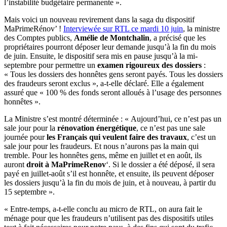
l’instabilité budgétaire permanente ».
Mais voici un nouveau revirement dans la saga du dispositif
MaPrimeRénov’ !
Interviewée sur RTL ce mardi 10 juin
, la ministre
des Comptes publics,
Amélie de Montchalin
, a précisé que les
propriétaires pourront déposer leur demande jusqu’à la fin du mois
de juin. Ensuite, le dispositif sera mis en pause jusqu’à la mi-
septembre pour permettre un
examen rigoureux des dossiers
:
« Tous les dossiers des honnêtes gens seront payés. Tous les dossiers
des fraudeurs seront exclus », a-t-elle déclaré. Elle a également
assuré que « 100 % des fonds seront alloués à l’usage des personnes
honnêtes ».
La Ministre s’est montré déterminée : « Aujourd’hui, ce n’est pas un
sale jour pour la
rénovation énergétique
, ce n’est pas une sale
journée pour
les Français qui veulent faire des travaux
, c’est un
sale jour pour les fraudeurs. Et nous n’aurons pas la main qui
tremble. Pour les honnêtes gens, même en juillet et en août, ils
auront
droit à MaPrimeRenov
‘. Si le dossier a été déposé, il sera
payé en juillet-août s’il est honnête, et ensuite, ils peuvent déposer
les dossiers jusqu’à la fin du mois de juin, et à nouveau, à partir du
15 septembre ».
« Entre-temps, a-t-elle conclu au micro de RTL, on aura fait le
ménage pour que les fraudeurs n’utilisent pas des dispositifs utiles