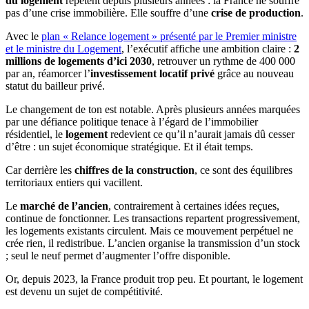
du logement
répètent depuis plusieurs années : la France ne souffre
pas d’une crise immobilière. Elle souffre d’une
crise de production
.
Avec le
plan « Relance logement » présenté par le Premier ministre
et le ministre du Logement
, l’exécutif affiche une ambition claire :
2
millions de logements d’ici 2030
, retrouver un rythme de 400 000
par an, réamorcer l’
investissement locatif privé
grâce au nouveau
statut du bailleur privé.
Le changement de ton est notable. Après plusieurs années marquées
par une défiance politique tenace à l’égard de l’immobilier
résidentiel, le
logement
redevient ce qu’il n’aurait jamais dû cesser
d’être : un sujet économique stratégique. Et il était temps.
Car derrière les
chiffres de la construction
, ce sont des équilibres
territoriaux entiers qui vacillent.
Le
marché de l’ancien
, contrairement à certaines idées reçues,
continue de fonctionner. Les transactions repartent progressivement,
les logements existants circulent. Mais ce mouvement perpétuel ne
crée rien, il redistribue. L’ancien organise la transmission d’un stock
; seul le neuf permet d’augmenter l’offre disponible.
Or, depuis 2023, la France produit trop peu. Et pourtant, le logement
est devenu un sujet de compétitivité.