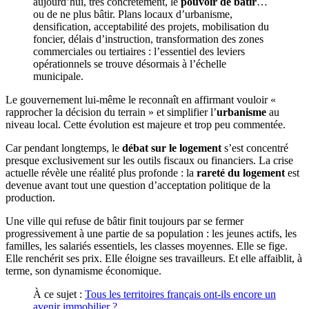
aujourd’hui, très concrètement, le
pouvoir de bâtir
…
ou de ne plus bâtir. Plans locaux d’urbanisme,
densification, acceptabilité des projets, mobilisation du
foncier, délais d’instruction, transformation des zones
commerciales ou tertiaires : l’essentiel des leviers
opérationnels se trouve désormais à l’échelle
municipale.
Le gouvernement lui-même le reconnaît en affirmant vouloir «
rapprocher la décision du terrain » et simplifier l’
urbanisme
au
niveau local. Cette évolution est majeure et trop peu commentée.
Car pendant longtemps, le
débat sur le logement
s’est concentré
presque exclusivement sur les outils fiscaux ou financiers. La crise
actuelle révèle une réalité plus profonde : la
rareté du logement
est
devenue avant tout une question d’acceptation politique de la
production.
Une ville qui refuse de bâtir finit toujours par se fermer
progressivement à une partie de sa population : les jeunes actifs, les
familles, les salariés essentiels, les classes moyennes. Elle se fige.
Elle renchérit ses prix. Elle éloigne ses travailleurs. Et elle affaiblit, à
terme, son dynamisme économique.
À ce sujet :
Tous les territoires français ont-ils encore un
avenir immobilier ?