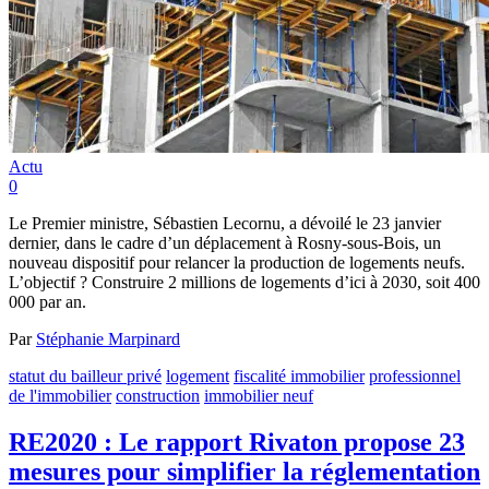
Actu
0
Le Premier ministre, Sébastien Lecornu, a dévoilé le 23 janvier
dernier, dans le cadre d’un déplacement à Rosny-sous-Bois, un
nouveau dispositif pour relancer la production de logements neufs.
L’objectif ? Construire 2 millions de logements d’ici à 2030, soit 400
000 par an.
Par
Stéphanie Marpinard
statut du bailleur privé
logement
fiscalité immobilier
professionnel
de l'immobilier
construction
immobilier neuf
RE2020 : Le rapport Rivaton propose 23
mesures pour simplifier la réglementation