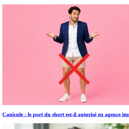
Canicule : le port du short est-il autorisé en agence i