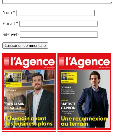
Nom
*
E-mail
*
Site web