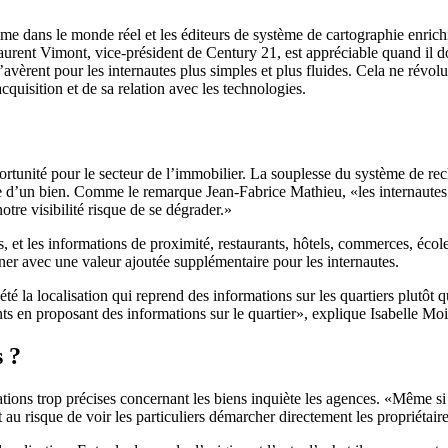
me dans le monde réel et les éditeurs de système de cartographie enrichi
 Laurent Vimont, vice-président de Century 21, est appréciable quand il 
avèrent pour les internautes plus simples et plus fluides. Cela ne révol
cquisition et de sa relation avec les technologies.
rtunité pour le secteur de l’immobilier. La souplesse du système de rech
rche d’un bien. Comme le remarque Jean-Fabrice Mathieu, «les internautes
tre visibilité risque de se dégrader.»
fs, et les informations de proximité, restaurants, hôtels, commerces, éco
er avec une valeur ajoutée supplémentaire pour les internautes.
té la localisation qui reprend des informations sur les quartiers plutôt
ts en proposant des informations sur le quartier», explique Isabelle Moi
s ?
mations trop précises concernant les biens inquiète les agences. «Même si l
au risque de voir les particuliers démarcher directement les propriétai