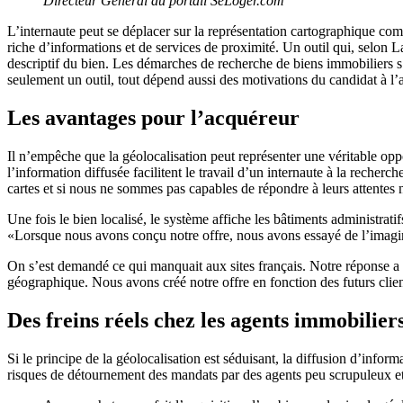
Directeur Général du portail SeLoger.com
L’internaute peut se déplacer sur la représentation cartographique com
riche d’informations et de services de proximité. Un outil qui, selon
descriptif du bien. Les démarches de recherche de biens immobiliers s’
seulement un outil, tout dépend aussi des motivations du candidat à l’a
Les avantages pour l’acquéreur
Il n’empêche que la géolocalisation peut représenter une véritable oppo
l’information diffusée facilitent le travail d’un internaute à la reche
cartes et si nous ne sommes pas capables de répondre à leurs attentes no
Une fois le bien localisé, le système affiche les bâtiments administrati
«Lorsque nous avons conçu notre offre, nous avons essayé de l’imagin
On s’est demandé ce qui manquait aux sites français. Notre réponse a é
géographique. Nous avons créé notre offre en fonction des futurs clien
Des freins réels chez les agents immobilier
Si le principe de la géolocalisation est séduisant, la diffusion d’infor
risques de détournement des mandats par des agents peu scrupuleux et 