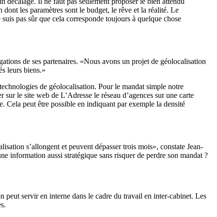
 un décalage. Il ne faut pas seulement proposer le bien attendu
dont les paramètres sont le budget, le rêve et la réalité. Le
ne suis pas sûr que cela corresponde toujours à quelque chose
gations de ses partenaires. «Nous avons un projet de géolocalisation
és leurs biens.»
technologies de géolocalisation. Pour le mandat simple notre
er sur le site web de L’Adresse le réseau d’agences sur une carte
e. Cela peut être possible en indiquant par exemple la densité
lisation s’allongent et peuvent dépasser trois mois», constate Jean-
une information aussi stratégique sans risquer de perdre son mandat ?
n peut servir en interne dans le cadre du travail en inter-cabinet. Les
s.