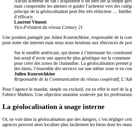
Aucun acheteur ne fait l’acquisition d’un bien sur la simple géol
mais comprendre les attentes et guider l’acheteur vers des catégo
principe de la géolocalisation peut être très réducteur … Intell
d’efficace.
Laurent Vimont
Vice-Président du réseau Century 21
Une position partagée par Julien Kourotchkine, responsable de la comm
pour notre site internet mais nous nous heurtons aux réticences de pro
Sur le modèle américain, qui donne à l’internaute les coordonn
but serait d’avoir une approche plus générique sur la commune ou
pour créer des zones de chalandise. La géolocalisation permet pa
des biens, l’ensemble des services sur une même zone et en co
Julien Kourotchkine
Responsable de la Communication du réseau coopératif, L’ Ad
Pour l’agence le mandat, simple ou exclusif, est en effet le nerf de la
Fabrice Mathieu. Une objection unanime soulevée par les professionnels
La géolocalisation à usage interne
Or, ne voir dans la géolocalisation que des dangers, c’est négliger cert
agences peuvent alors localiser plus facilement les biens dont les mand