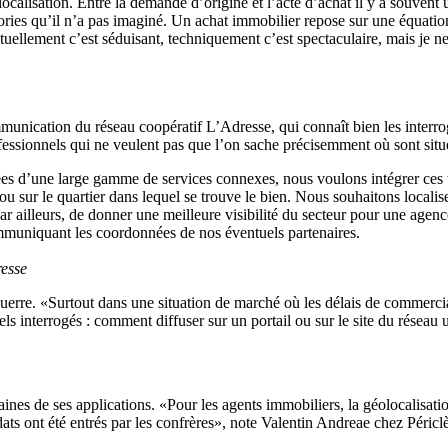
ocalisation. Entre la demande d’origine et l’acte d’achat il y a souvent
ries qu’il n’a pas imaginé. Un achat immobilier repose sur une équation 
ectuellement c’est séduisant, techniquement c’est spectaculaire, mais je 
unication du réseau coopératif L’Adresse, qui connaît bien les interro
fessionnels qui ne veulent pas que l’on sache précisemment où sont situ
ées d’une large gamme de services connexes, nous voulons intégrer ces 
 sur le quartier dans lequel se trouve le bien. Nous souhaitons localis
r ailleurs, de donner une meilleure visibilité du secteur pour une agenc
mmuniquant les coordonnées de nos éventuels partenaires.
resse
 guerre. «Surtout dans une situation de marché où les délais de commercia
 interrogés : comment diffuser sur un portail ou sur le site du réseau 
aines de ses applications. «Pour les agents immobiliers, la géolocalisatio
ats ont été entrés par les confrères», note Valentin Andreae chez Périclè