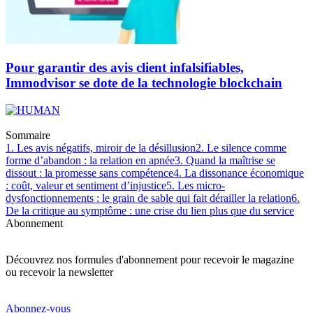
Pour garantir des avis client infalsifiables,
Immodvisor se dote de la technologie blockchain
Sommaire
1. Les avis négatifs, miroir de la désillusion
2. Le silence comme
forme d’abandon : la relation en apnée
3. Quand la maîtrise se
dissout : la promesse sans compétence
4. La dissonance économique
: coût, valeur et sentiment d’injustice
5. Les micro-
dysfonctionnements : le grain de sable qui fait dérailler la relation
6.
De la critique au symptôme : une crise du lien plus que du service
Abonnement
Découvrez nos formules d'abonnement pour recevoir le magazine
ou recevoir la newsletter
Abonnez-vous