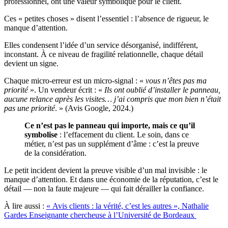
professionnel, ont une valeur symbolique pour le client.
Ces « petites choses » disent l’essentiel : l’absence de rigueur, le
manque d’attention.
Elles condensent l’idée d’un service désorganisé, indifférent,
inconstant. À ce niveau de fragilité relationnelle, chaque détail
devient un signe.
Chaque micro-erreur est un micro-signal : «
vous n’êtes pas ma
priorité
». Un vendeur écrit : «
Ils ont oublié d’installer le panneau,
aucune relance après les visites… j’ai compris que mon bien n’était
pas une priorité
. » (Avis Google, 2024.)
Ce n’est pas le panneau qui importe, mais ce qu’il
symbolise
: l’effacement du client. Le soin, dans ce
métier, n’est pas un supplément d’âme : c’est la preuve
de la considération.
Le petit incident devient la preuve visible d’un mal invisible : le
manque d’attention. Et dans une économie de la réputation, c’est le
détail — non la faute majeure — qui fait dérailler la confiance.
À lire aussi :
« Avis clients : la vérité, c’est les autres », Nathalie
Gardes Enseignante chercheuse à l’Université de Bordeaux