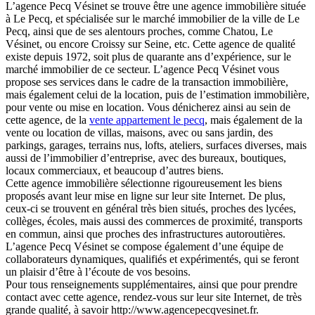
L’agence Pecq Vésinet se trouve être une agence immobilière située
à Le Pecq, et spécialisée sur le marché immobilier de la ville de Le
Pecq, ainsi que de ses alentours proches, comme Chatou, Le
Vésinet, ou encore Croissy sur Seine, etc. Cette agence de qualité
existe depuis 1972, soit plus de quarante ans d’expérience, sur le
marché immobilier de ce secteur. L’agence Pecq Vésinet vous
propose ses services dans le cadre de la transaction immobilière,
mais également celui de la location, puis de l’estimation immobilière,
pour vente ou mise en location. Vous dénicherez ainsi au sein de
cette agence, de la
vente appartement le pecq
, mais également de la
vente ou location de villas, maisons, avec ou sans jardin, des
parkings, garages, terrains nus, lofts, ateliers, surfaces diverses, mais
aussi de l’immobilier d’entreprise, avec des bureaux, boutiques,
locaux commerciaux, et beaucoup d’autres biens.
Cette agence immobilière sélectionne rigoureusement les biens
proposés avant leur mise en ligne sur leur site Internet. De plus,
ceux-ci se trouvent en général très bien situés, proches des lycées,
collèges, écoles, mais aussi des commerces de proximité, transports
en commun, ainsi que proches des infrastructures autoroutières.
L’agence Pecq Vésinet se compose également d’une équipe de
collaborateurs dynamiques, qualifiés et expérimentés, qui se feront
un plaisir d’être à l’écoute de vos besoins.
Pour tous renseignements supplémentaires, ainsi que pour prendre
contact avec cette agence, rendez-vous sur leur site Internet, de très
grande qualité, à savoir http://www.agencepecqvesinet.fr.