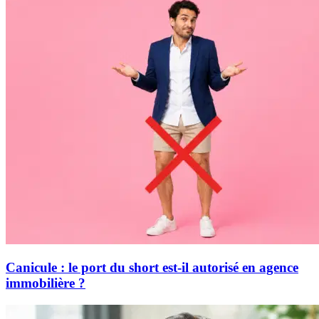
Canicule : le port du short est-il autorisé en agence
immobilière ?