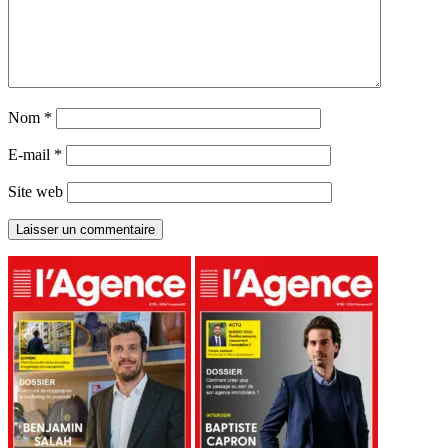
Nom
*
E-mail
*
Site web