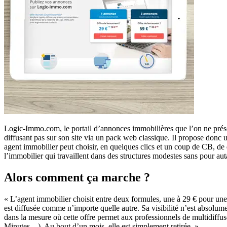
Logic-Immo.com, le portail d’annonces immobilières que l’on ne présen
diffusant pas sur son site via un pack web classique. Il propose donc u
agent immobilier peut choisir, en quelques clics et un coup de CB, de
l’immobilier qui travaillent dans des structures modestes sans pour aut
Alors comment ça marche ?
« L’agent immobilier choisit entre deux formules, une à 29 € pour u
est diffusée comme n’importe quelle autre. Sa visibilité n’est absolu
dans la mesure où cette offre permet aux professionnels de multidiffu
Minutes…). Au bout d’un mois, elle est simplement retirée. »