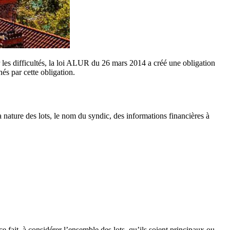
r les difficultés, la loi ALUR du 26 mars 2014 a créé une obligation
és par cette obligation.
a nature des lots, le nom du syndic, des informations financières à
e fait, à considérer l’ensemble des lots, qu’ils soient principaux ou