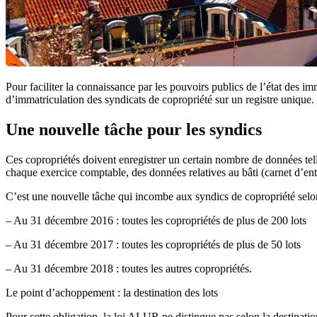
Pour faciliter la connaissance par les pouvoirs publics de l’état des 
d’immatriculation des syndicats de copropriété sur un registre unique. 
Une nouvelle tâche pour les syndics
Ces copropriétés doivent enregistrer un certain nombre de données telle
chaque exercice comptable, des données relatives au bâti (carnet d’entr
C’est une nouvelle tâche qui incombe aux syndics de copropriété selon
– Au 31 décembre 2016 : toutes les copropriétés de plus de 200 lots
– Au 31 décembre 2017 : toutes les copropriétés de plus de 50 lots
– Au 31 décembre 2018 : toutes les autres copropriétés.
Le point d’achoppement : la destination des lots
Pour cette obligation, la loi ALUR ne distingue pas selon la destination