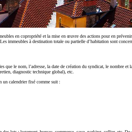
immeubles en copropriété et la mise en œuvre des actions pour en préveni
Les immeubles à destination totale ou partielle d’habitation sont concern
s que le nom, l’adresse, la date de création du syndicat, le nombre et l
etien, diagnostic technique global), etc.
 un calendrier fixé comme suit :
 des lots : logement, bureau, commerce, cave, parking, cellier, etc. De c