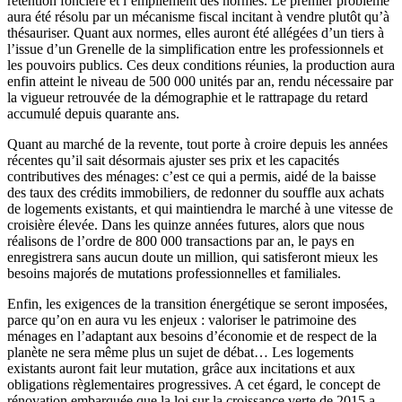
rétention foncière et l’empilement des normes. Le premier problème
aura été résolu par un mécanisme fiscal incitant à vendre plutôt qu’à
thésauriser. Quant aux normes, elles auront été allégées d’un tiers à
l’issue d’un Grenelle de la simplification entre les professionnels et
les pouvoirs publics. Ces deux conditions réunies, la production aura
enfin atteint le niveau de 500 000 unités par an, rendu nécessaire par
la vigueur retrouvée de la démographie et le rattrapage du retard
accumulé depuis quarante ans.
Quant au marché de la revente, tout porte à croire depuis les années
récentes qu’il sait désormais ajuster ses prix et les capacités
contributives des ménages: c’est ce qui a permis, aidé de la baisse
des taux des crédits immobiliers, de redonner du souffle aux achats
de logements existants, et qui maintiendra le marché à une vitesse de
croisière élevée. Dans les quinze années futures, alors que nous
réalisons de l’ordre de 800 000 transactions par an, le pays en
enregistrera sans aucun doute un million, qui satisferont mieux les
besoins majorés de mutations professionnelles et familiales.
Enfin, les exigences de la transition énergétique se seront imposées,
parce qu’on en aura vu les enjeux : valoriser le patrimoine des
ménages en l’adaptant aux besoins d’économie et de respect de la
planète ne sera même plus un sujet de débat… Les logements
existants auront fait leur mutation, grâce aux incitations et aux
obligations règlementaires progressives. A cet égard, le concept de
rénovation embarquée que la loi sur la croissance verte de 2015 a