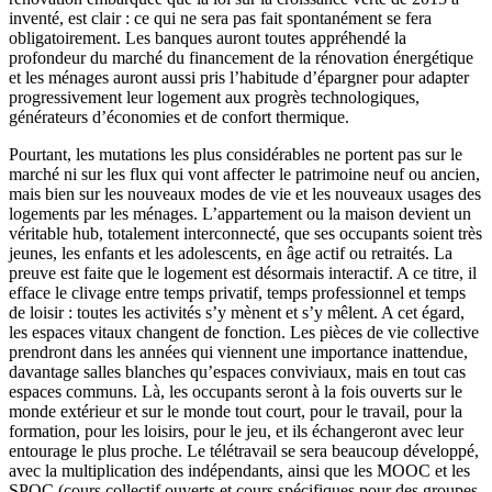
inventé, est clair : ce qui ne sera pas fait spontanément se fera
obligatoirement. Les banques auront toutes appréhendé la
profondeur du marché du financement de la rénovation énergétique
et les ménages auront aussi pris l’habitude d’épargner pour adapter
progressivement leur logement aux progrès technologiques,
générateurs d’économies et de confort thermique.
Pourtant, les mutations les plus considérables ne portent pas sur le
marché ni sur les flux qui vont affecter le patrimoine neuf ou ancien,
mais bien sur les nouveaux modes de vie et les nouveaux usages des
logements par les ménages. L’appartement ou la maison devient un
véritable hub, totalement interconnecté, que ses occupants soient très
jeunes, les enfants et les adolescents, en âge actif ou retraités. La
preuve est faite que le logement est désormais interactif. A ce titre, il
efface le clivage entre temps privatif, temps professionnel et temps
de loisir : toutes les activités s’y mènent et s’y mêlent. A cet égard,
les espaces vitaux changent de fonction. Les pièces de vie collective
prendront dans les années qui viennent une importance inattendue,
davantage salles blanches qu’espaces conviviaux, mais en tout cas
espaces communs. Là, les occupants seront à la fois ouverts sur le
monde extérieur et sur le monde tout court, pour le travail, pour la
formation, pour les loisirs, pour le jeu, et ils échangeront avec leur
entourage le plus proche. Le télétravail se sera beaucoup développé,
avec la multiplication des indépendants, ainsi que les MOOC et les
SPOC (cours collectif ouverts et cours spécifiques pour des groupes