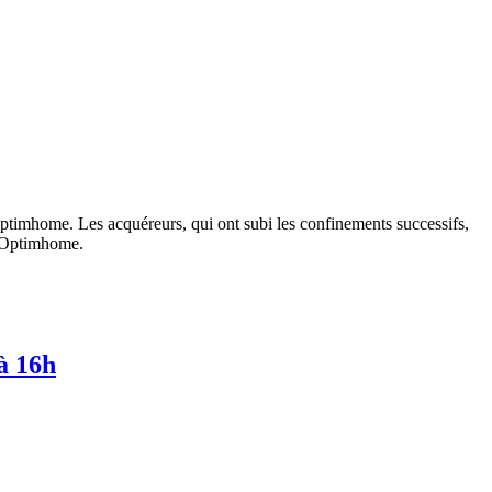
ptimhome. Les acquéreurs, qui ont subi les confinements successifs,
d’Optimhome.
à 16h