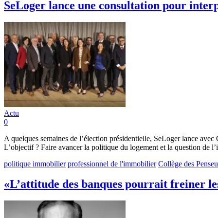
SeLoger lance une consultation pour inter
Actu
0
A quelques semaines de l’élection présidentielle, SeLoger lance avec
L’objectif ? Faire avancer la politique du logement et la question de l
politique immobilier
professionnel de l'immobilier
Collège des Penseu
«L’attitude des banques pourrait freiner 