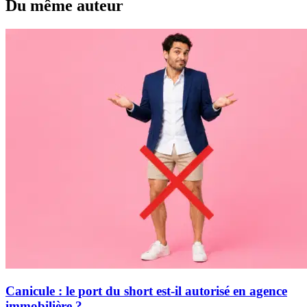
Du même auteur
Canicule : le port du short est-il autorisé en agence
immobilière ?