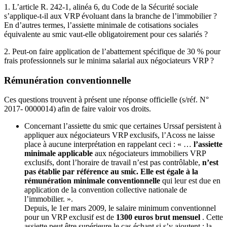
1. L’article R. 242-1, alinéa 6, du Code de la Sécurité sociale
s’applique-t-il aux VRP évoluant dans la branche de l’immobilier ?
En d’autres termes, l’assiette minimale de cotisations sociales
équivalente au smic vaut-elle obligatoirement pour ces salariés ?
2. Peut-on faire application de l’abattement spécifique de 30 % pour
frais professionnels sur le minima salarial aux négociateurs VRP ?
Rémunération conventionnelle
Ces questions trouvent à présent une réponse officielle (s/réf. N°
2017- 0000014) afin de faire valoir vos droits.
Concernant l’assiette du smic que certaines Urssaf persistent à
appliquer aux négociateurs VRP exclusifs, l’Acoss ne laisse
place à aucune interprétation en rappelant ceci : « …
l’assiette
minimale applicable
aux négociateurs immobiliers VRP
exclusifs, dont l’horaire de travail n’est pas contrôlable,
n’est
pas établie par référence au smic. Elle est égale à la
rémunération minimale conventionnelle
qui leur est due en
application de la convention collective nationale de
l’immobilier. ».
Depuis, le 1er mars 2009, le salaire minimum conventionnel
pour un VRP exclusif est de
1300 euros brut mensuel
. Cette
assiette peut être supérieure le cas échant si s’y ajoutent : la