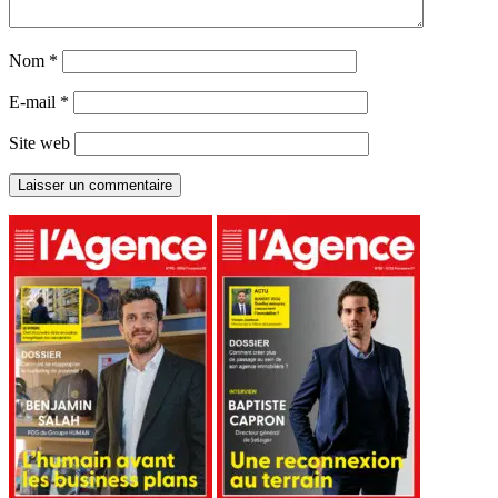
Nom
*
E-mail
*
Site web