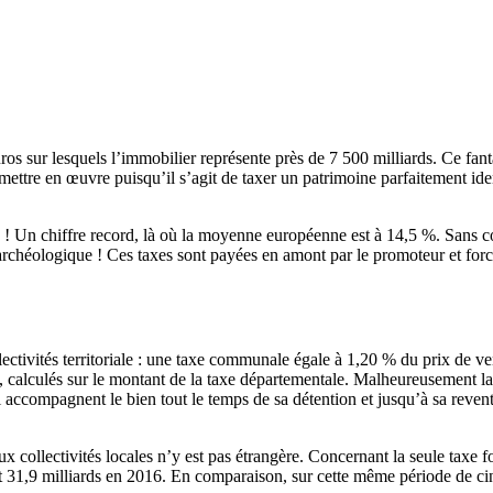
ros sur lesquels l’immobilier représente près de 7 500 milliards. Ce fant
à mettre en œuvre puisqu’il s’agit de taxer un patrimoine parfaitement id
 ! Un chiffre record, là où la moyenne européenne est à 14,5 %. Sans 
 archéologique ! Ces taxes sont payées en amont par le promoteur et fo
ollectivités territoriale : une taxe communale égale à 1,20 % du prix de 
, calculés sur le montant de la taxe départementale. Malheureusement la 
accompagnent le bien tout le temps de sa détention et jusqu’à sa revente
aux collectivités locales n’y est pas étrangère. Concernant la seule tax
1,9 milliards en 2016. En comparaison, sur cette même période de cinq a