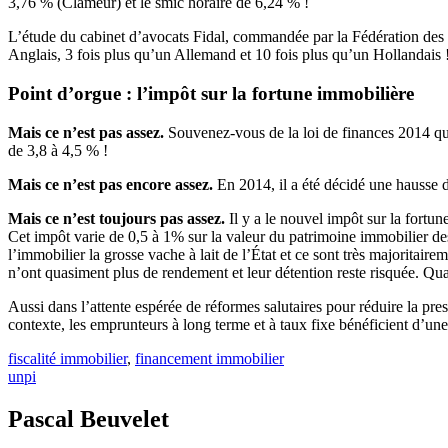
3,76 % (Clameur) et le smic horaire de 6,24 % !
L’étude du cabinet d’avocats Fidal, commandée par la Fédération des 
Anglais, 3 fois plus qu’un Allemand et 10 fois plus qu’un Hollandais 
Point d’orgue : l’impôt sur la fortune immobilière
Mais ce n’est pas assez.
Souvenez-vous de
la loi de finances 2014 q
de 3,8 à 4,5 % !
Mais ce n’est pas encore assez.
En 2014, il a
été décidé une hausse d
Mais ce n’est toujours pas assez.
Il y a le
nouvel impôt sur la fortun
Cet impôt varie de 0,5 à 1% sur la valeur du patrimoine immobilier des 
l’immobilier la grosse vache à lait de l’État et ce sont très majoritaire
n’ont quasiment plus de rendement et leur détention reste risquée. Quan
Aussi dans l’attente espérée de réformes salutaires pour réduire la pre
contexte, les emprunteurs à long terme et à taux fixe bénéficient d’une
fiscalité immobilier
,
financement immobilier
unpi
Pascal Beuvelet