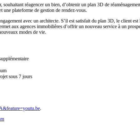
, souhaitant réagencer un bien, d’obtenir un plan 3D de réaménagement, p
 et une plateforme de gestion de rendez-vous.
ngagement avec un architecte. S’il est satisfait du plan 3D, le client est
a permet aux agences immobilières d’offrir un nouveau service à un prospe
 nouveaux modes de vie.
supplémentaire
imum
et sous 7 jours
A&feature=youtu.be
.
om