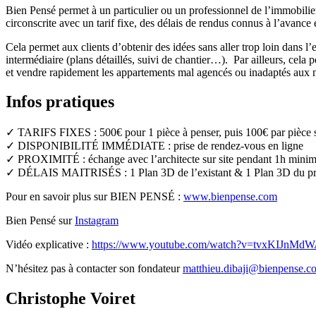
Bien Pensé permet à un particulier ou un professionnel de l’immobilier
circonscrite avec un tarif fixe, des délais de rendus connus à l’avance
Cela permet aux clients d’obtenir des idées sans aller trop loin dans l’e
intermédiaire (plans détaillés, suivi de chantier…). Par ailleurs, cel
et vendre rapidement les appartements mal agencés ou inadaptés aux
Infos pratiques
✓ TARIFS FIXES : 500€ pour 1 pièce à penser, puis 100€ par pièce 
✓ DISPONIBILITÉ IMMÉDIATE : prise de rendez-vous en ligne
✓ PROXIMITÉ : échange avec l’architecte sur site pendant 1h min
✓ DÉLAIS MAITRISÉS : 1 Plan 3D de l’existant & 1 Plan 3D du proj
Pour en savoir plus sur BIEN PENSÉ :
www.bienpense.com
Bien Pensé sur
Instagram
Vidéo explicative :
https://www.youtube.com/watch?v=tvxKIJnMdW
N’hésitez pas à contacter son fondateur
matthieu.dibaji@bienpense.c
Christophe Voiret