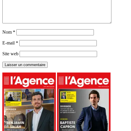
Nom
*
E-mail
*
Site web