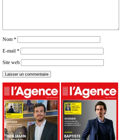
Nom
*
E-mail
*
Site web