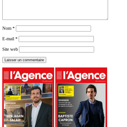
Nom
*
E-mail
*
Site web