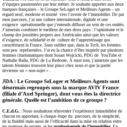
d’équipes passionnées par leur métier. Je souhaite apporter aux deux
marques françaises – le Groupe SeLoger et Meilleurs Agents – un
regard neuf, moderne et tourné vers l’avenir de l’immobilier. De par
mon parcours, j’ai une culture internationale, digitale et une
exigence opérationnelle que j’entends diffuser au sein de ces entités.
J’aimerais combiner le meilleur de mes deux pays : l’optimisme et le
champ des possibles propres aux Américains ainsi que les valeurs
d’exigence, de solidarité et de culture de l’apprentissage qui
caractérisent la France. Sans oublier que, dans la Tech, les femmes
sont peu représentées. J’ai eu la chance d’être inspirée par plusieurs
femmes charismatiques dont Susan Wojcicki, PDG de YouTube et
Nathalie Balla, PDG de La Redoute. À mon tour, j’aimerais que les
talents féminins trouvent leur place chez nous et que la parité
devienne un « non-sujet » .
JDA : Le Groupe SeLoger et Meilleurs Agents sont
désormais regroupés sous la marque AVIV France
(filiale d’Axel Springer), dont vous êtes la directrice
générale. Quelle est l’ambition de ce groupe ?
C.E.d.G.
: Nous souhaitons réinventer l’expérience immobilière de
chacun en apportant, à chaque étape du parcours, de la simplicité,
de la fluidité mais aussi de l’efficacité dans la mise en relation entre
les porteurs de projets et les
professionnels de l’immobilier
. En