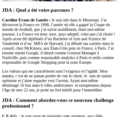
JDA : Quel a été votre parcours ?
Caroline Evans de Gantès :
Je suis née dans le Mississipi. J’ai
découvert la France en 1998, l’année où elle a gagné la Coupe du
monde de football, que j’ai suivie assidûment, étant moi-même
joueuse. La France est donc mon pays adoptif, celui que j’ai choisi !
Après avoir été diplômée d’un Bachelor of Arts and Science de
Vanderbilt et d’un MBA de Harvard, j’ai débuté ma carrière dans le
conseil, chez McKinsey, aux États-Unis puis en France, à Paris. J’ai
ensuite rejoint Google, d’abord comme General Manager à
Nashville, puis comme responsable analytics à Paris et enfin comme
responsable de Google Shopping pour la zone Europe.
Les valeurs qui me caractérisent sont l’exigence et l’agilité. Mon
mantra, c’est de ne jamais perdre de vue le client. Je suis de nature
optimiste et j’aime regarder vers l’avenir. Ayant moi-même
déménagé 16 fois dans 6 villes américaines et européennes depuis
l’âge de mes 22 ans, je porte un fort intérêt pour l’immobilier.
JDA : Comment abordez-vous ce nouveau challenge
professionnel ?
C.E.d.G.
: Je suis ravie de rejoindre cette aventure, aux côtés