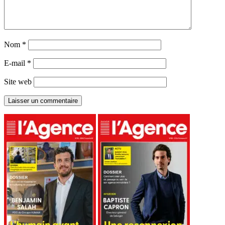
Nom
*
E-mail
*
Site web