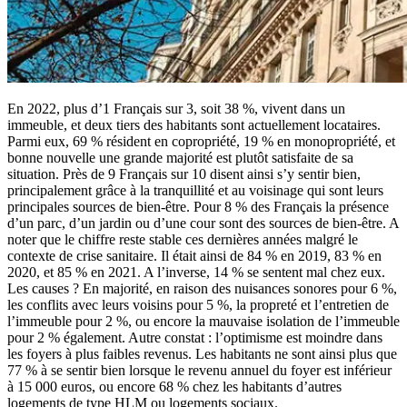
En 2022, plus d’1 Français sur 3, soit 38 %, vivent dans un
immeuble, et deux tiers des habitants sont actuellement locataires.
Parmi eux, 69 % résident en copropriété, 19 % en monopropriété, et
bonne nouvelle une grande majorité est plutôt satisfaite de sa
situation. Près de 9 Français sur 10 disent ainsi s’y sentir bien,
principalement grâce à la tranquillité et au voisinage qui sont leurs
principales sources de bien-être. Pour 8 % des Français la présence
d’un parc, d’un jardin ou d’une cour sont des sources de bien-être. A
noter que le chiffre reste stable ces dernières années malgré le
contexte de crise sanitaire. Il était ainsi de 84 % en 2019, 83 % en
2020, et 85 % en 2021. A l’inverse, 14 % se sentent mal chez eux.
Les causes ? En majorité, en raison des nuisances sonores pour 6 %,
les conflits avec leurs voisins pour 5 %, la propreté et l’entretien de
l’immeuble pour 2 %, ou encore la mauvaise isolation de l’immeuble
pour 2 % également. Autre constat : l’optimisme est moindre dans
les foyers à plus faibles revenus. Les habitants ne sont ainsi plus que
77 % à se sentir bien lorsque le revenu annuel du foyer est inférieur
à 15 000 euros, ou encore 68 % chez les habitants d’autres
logements de type HLM ou logements sociaux.