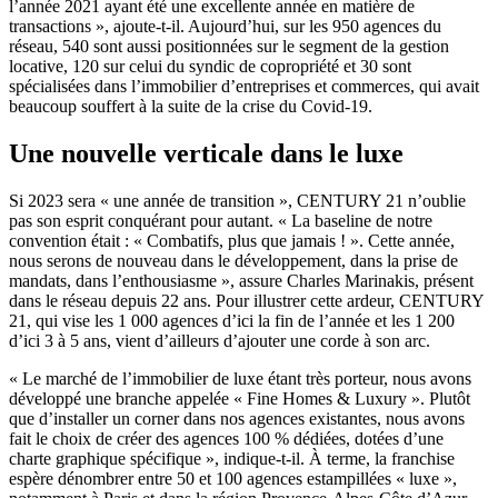
l’année 2021 ayant été une excellente année en matière de
transactions », ajoute-t-il. Aujourd’hui, sur les 950 agences du
réseau, 540 sont aussi positionnées sur le segment de la gestion
locative, 120 sur celui du syndic de copropriété et 30 sont
spécialisées dans l’immobilier d’entreprises et commerces, qui avait
beaucoup souffert à la suite de la crise du Covid-19.
Une nouvelle verticale dans le luxe
Si 2023 sera « une année de transition », CENTURY 21 n’oublie
pas son esprit conquérant pour autant. « La baseline de notre
convention était : « Combatifs, plus que jamais ! ». Cette année,
nous serons de nouveau dans le développement, dans la prise de
mandats, dans l’enthousiasme », assure Charles Marinakis, présent
dans le réseau depuis 22 ans. Pour illustrer cette ardeur, CENTURY
21, qui vise les 1 000 agences d’ici la fin de l’année et les 1 200
d’ici 3 à 5 ans, vient d’ailleurs d’ajouter une corde à son arc.
« Le marché de l’immobilier de luxe étant très porteur, nous avons
développé une branche appelée « Fine Homes & Luxury ». Plutôt
que d’installer un corner dans nos agences existantes, nous avons
fait le choix de créer des agences 100 % dédiées, dotées d’une
charte graphique spécifique », indique-t-il. À terme, la franchise
espère dénombrer entre 50 et 100 agences estampillées « luxe »,