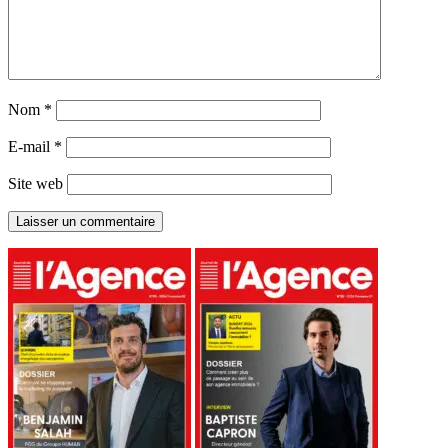
Nom
*
E-mail
*
Site web