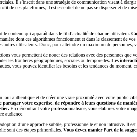
ciales. Il s’inscrit dans une stratégie de communication visant à élargir 
it de ces plateformes, il est essentiel de ne pas se disperser et de miser
le contenu qui apparaît dans le fil d’actualité de chaque utilisateur.
Co
 manière dont ces algorithmes fonctionnent et dans le classement de vos 
ar les autres utilisateurs. Donc, pour atteindre un maximum de personne
actions vous permettent de nouer des relations avec des personnes que v
ender les frontières géographiques, sociales ou temporelles.
Les interact
nautes, vous pouvez identifier les besoins et les tendances du moment, 
un jour authentique et de créer une vraie proximité avec votre public c
e partager votre expertise, de répondre à leurs questions de manièr
tier.
En démontrant votre professionnalisme, vous établirez votre image
re audience.
adoption d’une approche subtile, professionnelle et non intrusive. Il es
blic sont des étapes primordiales.
Vous devez manier l’art de la sugge