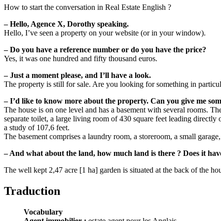
How to start the conversation in Real Estate English ?
– Hello, Agence X, Dorothy speaking.
Hello, I’ve seen a property on your website (or in your window).
– Do you have a reference number or do you have the price?
Yes, it was one hundred and fifty thousand euros.
– Just a moment please, and I’ll have a look.
The property is still for sale. Are you looking for something in partic
– I’d like to know more about the property. Can you give me som
The house is on one level and has a basement with several rooms. The
separate toilet, a large living room of 430 square feet leading directly
a study of 107,6 feet.
The basement comprises a laundry room, a storeroom, a small garage, 
– And what about the land, how much land is there ? Does it hav
The well kept 2,47 acre [1 ha] garden is situated at the back of the ho
Traduction
Vocabulary
Agent immobilier :
estate agent pour les Anglais,