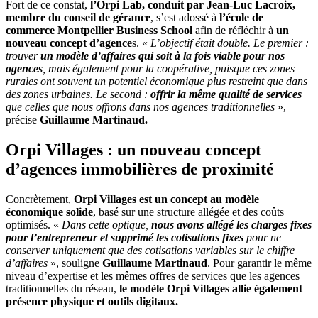
Fort de ce constat,
l’Orpi Lab, conduit par Jean-Luc Lacroix,
membre du conseil de gérance
, s’est adossé à
l’école de
commerce Montpellier Business School
afin de réfléchir à
un
nouveau concept d’agence
s. «
L’objectif était double. Le premier :
trouver
un modèle d’affaires qui soit à la fois viable pour nos
agences
, mais également pour la coopérative, puisque ces zones
rurales ont souvent un potentiel économique plus restreint que dans
des zones urbaines. Le second :
offrir la même qualité de services
que celles que nous offrons dans nos agences traditionnelles
»,
précise
Guillaume Martinaud.
Orpi Villages : un nouveau concept
d’agences immobilières de proximité
Concrètement,
Orpi Villages est un concept au modèle
économique solide
, basé sur une structure allégée et des coûts
optimisés. «
Dans cette optique,
nous avons allégé les charges fixes
pour l’entrepreneur
et supprimé les cotisations fixes
pour ne
conserver uniquement que des cotisations variables sur le chiffre
d’affaires
», souligne
Guillaume Martinaud
. Pour garantir le même
niveau d’expertise et les mêmes offres de services que les agences
traditionnelles du réseau,
le modèle Orpi Villages allie également
présence physique et outils digitaux.