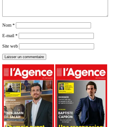
Nom
*
E-mail
*
Site web