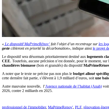
«
Le dispositif MaPrimeRénov’
fait l’objet d’un recentrage sur
les log
geste
cibleront en priorité la décarbonation»
, indique ainsi
le projet 
Le dispositif sera désormais prioritairement destiné aux
logements cla
CEE
. Toutefois, aucune précision n’est donnée, pour le moment, sur l
chaudières biomasse
(bois et granulés) du dispositif
MaPrimeRénov
A noter que le texte ne précise pas non plus le
budget alloué spécif
cette dernière fait partie, s’élèvent à 1,9 milliard d’euros, soit
une bais
Autre mauvaise nouvelle, l’
Agence nationale de l’habitat (Anah)
voit
2026, contre 2 milliards en 2025.
professionnel de l'immobilier
,
MaPrimeRenov'
,
PLF
,
rénovation énerg