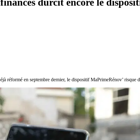
e finances durcit encore le dispo
à réformé en septembre dernier, le dispositif MaPrimeRénov’ risque de vo