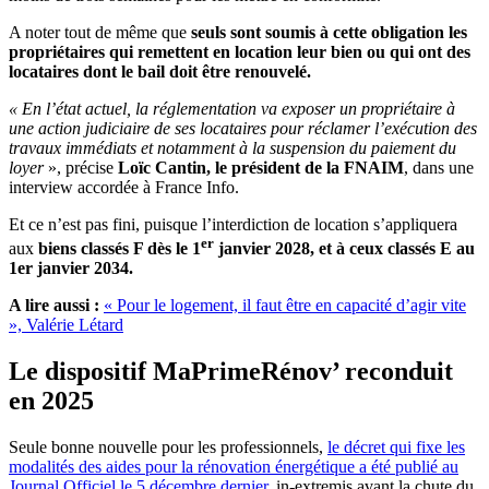
A noter tout de même que
seuls sont soumis à cette obligation les
propriétaires qui remettent en location leur bien ou qui ont des
locataires dont le bail doit être renouvelé.
« En l’état actuel, la réglementation va exposer un propriétaire à
une action judiciaire de ses locataires pour réclamer l’exécution des
travaux immédiats et notamment à la suspension du paiement du
loyer
», précise
Loïc Cantin, le président de la FNAIM
, dans une
interview accordée à France Info.
Et ce n’est pas fini, puisque l’interdiction de location s’appliquera
er
aux
biens classés F dès le 1
janvier 2028, et à ceux classés E au
1er janvier 2034.
A lire aussi :
« Pour le logement, il faut être en capacité d’agir vite
», Valérie Létard
Le dispositif MaPrimeRénov’ reconduit
en 2025
Seule bonne nouvelle pour les professionnels,
le décret qui fixe les
modalités des aides pour la rénovation énergétique a été publié au
Journal Officiel le 5 décembre dernier
, in-extremis avant la chute du