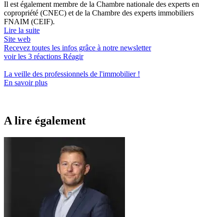
Il est également membre de la Chambre nationale des experts en
copropriété (CNEC) et de la Chambre des experts immobiliers
FNAIM (CEIF).
Lire la suite
Site web
Recevez toutes les infos grâce à notre newsletter
voir les
3
réactions
Réagir
La veille des
professionnels de l'immobilier
!
En savoir plus
A lire également