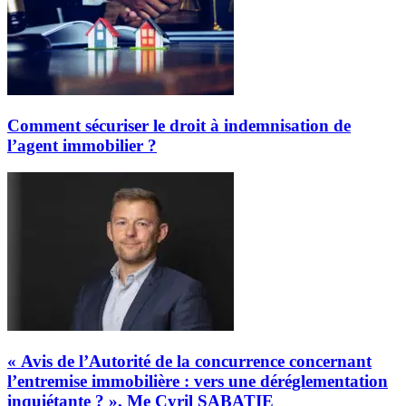
Comment sécuriser le droit à indemnisation de
l’agent immobilier ?
« Avis de l’Autorité de la concurrence concernant
l’entremise immobilière : vers une déréglementation
inquiétante ? », Me Cyril SABATIE