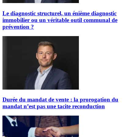
Le diagnostic structurel, un énième diagnostic
immobilier ou un véritable outil communal de
prévention ?
Durée du mandat de vente : la prorogation du
mandat n’est pas une tacite reconduction