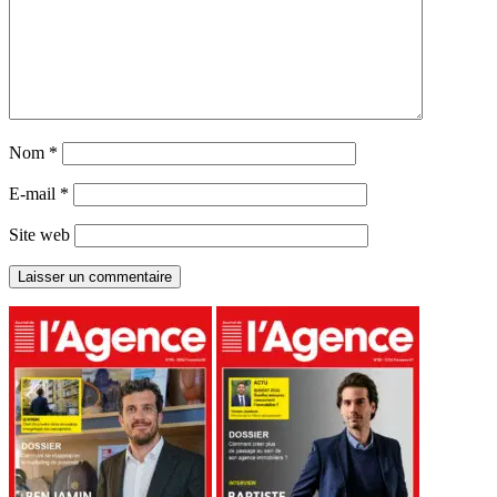
Nom
*
E-mail
*
Site web