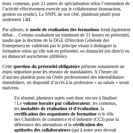
tronc commun, puis 21 autres de spécialisation selon l’orientation de
l’activité effectivement exercée par le collaborateur (transaction,
gestion ou syndic). Le SNPI, de son côté, plaiderait plutôt pour
seulement 14H.
Par ailleurs, le
mode de réalisation des formations
ferait également
débat… Certains souhaitent un minimum de 21 heures en présentiel,
tandis que la doctrine de la DGE (Direction Générale des
Entreprises) ne validerait pas le principe visant à distinguer la
formation selon qu’elle soit en présentiel, en distanciel (en direct) ou
en distanciel asynchrone (différée).
Cette
question du présentiel obligatoire
présente notamment un
enjeu important pour les réseaux de mandataires. A l’heure où
d’aucuns plaident pour un Ordre professionnel des intermédiaires
immobiliers, un dispositif d’accès à la profession « au rabais » serait
malvenu.
En résumé, plusieurs sujets sont donc encore à finaliser
! Le
volume horaire par collaborateur
, les contenus,
les
modalités de réalisation et d’évaluation
, la
certification des organismes de formation
et le rôle
des Chambres de commerce et d’industrie (CCI) pour la
délivrance des attestations et la
vérification des
aptitudes des collaborateurs
(qui à notre sens devrait