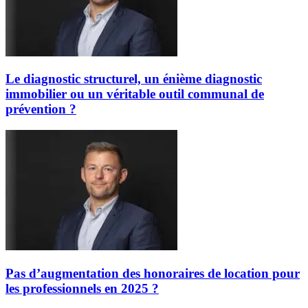
Le diagnostic structurel, un énième diagnostic
immobilier ou un véritable outil communal de
prévention ?
Pas d’augmentation des honoraires de location pour
les professionnels en 2025 ?