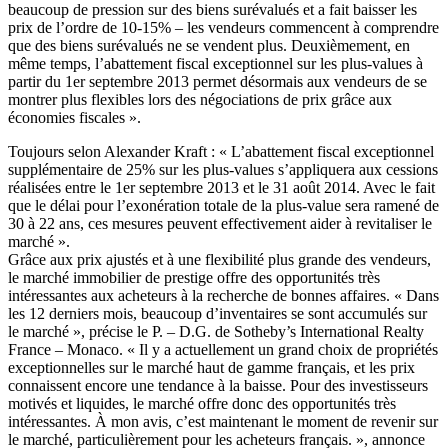
beaucoup de pression sur des biens surévalués et a fait baisser les
prix de l’ordre de 10-15% – les vendeurs commencent à comprendre
que des biens surévalués ne se vendent plus. Deuxièmement, en
même temps, l’abattement fiscal exceptionnel sur les plus-values à
partir du 1er septembre 2013 permet désormais aux vendeurs de se
montrer plus flexibles lors des négociations de prix grâce aux
économies fiscales ».
Toujours selon Alexander Kraft : « L’abattement fiscal exceptionnel
supplémentaire de 25% sur les plus-values s’appliquera aux cessions
réalisées entre le 1er septembre 2013 et le 31 août 2014. Avec le fait
que le délai pour l’exonération totale de la plus-value sera ramené de
30 à 22 ans, ces mesures peuvent effectivement aider à revitaliser le
marché ».
Grâce aux prix ajustés et à une flexibilité plus grande des vendeurs,
le marché immobilier de prestige offre des opportunités très
intéressantes aux acheteurs à la recherche de bonnes affaires. « Dans
les 12 derniers mois, beaucoup d’inventaires se sont accumulés sur
le marché », précise le P. – D.G. de Sotheby’s International Realty
France – Monaco. « Il y a actuellement un grand choix de propriétés
exceptionnelles sur le marché haut de gamme français, et les prix
connaissent encore une tendance à la baisse. Pour des investisseurs
motivés et liquides, le marché offre donc des opportunités très
intéressantes. À mon avis, c’est maintenant le moment de revenir sur
le marché, particulièrement pour les acheteurs français. », annonce