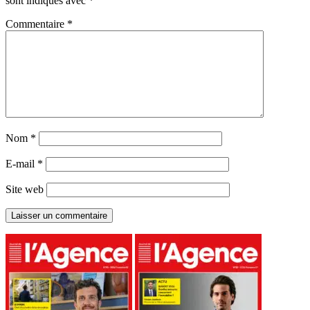
sont indiqués avec
*
Commentaire
*
Nom
*
E-mail
*
Site web