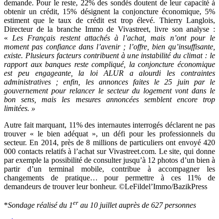
demande. Pour le reste, 22% des sondés doutent de leur capacité à
obtenir un crédit, 15% désignent la conjoncture économique, 5%
estiment que le taux de crédit est trop élevé. Thierry Langlois,
Directeur de la branche Immo de Vivastreet, livre son analyse :
«
Les Français restent attachés à l’achat, mais n’ont pour le
moment pas confiance dans l’avenir ; l’offre, bien qu’insuffisante,
existe. Plusieurs facteurs contribuent à une instabilité du climat : le
rapport aux banques reste compliqué, la conjoncture économique
est peu engageante, la loi ALUR a alourdi les contraintes
administratives ; enfin, les annonces faites le 25 juin par le
gouvernement pour relancer le secteur du logement vont dans le
bon sens, mais les mesures annoncées semblent encore trop
limitées. »
Autre fait marquant, 11% des internautes interrogés déclarent ne pas
trouver « le bien adéquat », un défi pour les professionnels du
secteur. En 2014, près de 8 millions de particuliers ont envoyé 420
000 contacts relatifs à l’achat sur Vivastreet.com. Le site, qui donne
par exemple la possibilité de consulter jusqu’à 12 photos d’un bien à
partir d’un terminal mobile, contribue à accompagner les
changements de pratique… pour permettre à ces 11% de
demandeurs de trouver leur bonheur. ©LeFildel’Immo/BazikPress
er
*
Sondage réalisé du 1
au 10 juillet auprès de 627 personnes