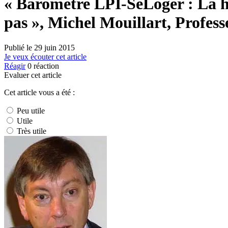
« Baromètre LPI-SeLoger : La hau
pas », Michel Mouillart, Profes
Publié le
29 juin 2015
Je veux écouter cet article
Réagir
0
réaction
Evaluer cet article
Cet article vous a été :
Peu utile
Utile
Très utile