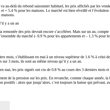
 va au-delà du rebond saisonnier habituel, les prix affichés par les vende
 et + 5.4 % pour les maisons. Le marché est bien réveillé et l’évolutio
s maisons.
’il y a un an
la remontée des prix devrait encore s’accélérer. Mais sur un an, compte 
r l’ensemble du marché (- 0.9 % pour les appartements et – 1.3 % pour le
ers mois, s’établissant en mai à un niveau supérieur de 1.6 % à celui d
% sur 3 mois, ils sont au même niveau qu’il y a un an.
 en mai, les prix signés ont cru de 0.8 % au cours des 3 derniers mois et 
ment de la pression sur les prix. En revanche, comme chaque année, la ha
on positifs : alors que jusqu’alors, c’est toujours la baisse qui prévaut,